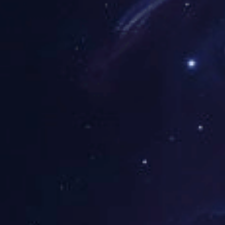
利物浦 vs 切尔西
拜仁 vs 多特蒙德