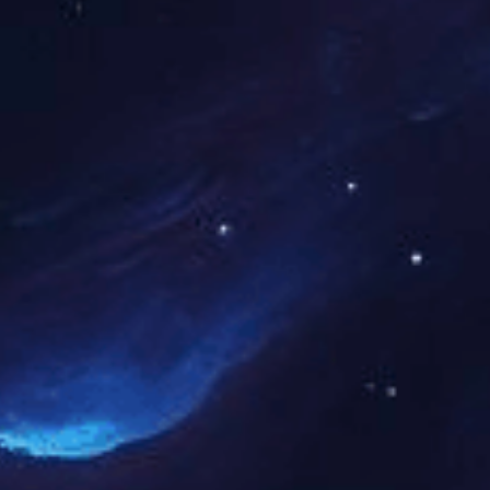
比赛预告与日历筛选
覆盖五大联赛、欧冠、亚冠及国家队赛事。
进行多维度快速筛选。
📅 赛季全历程
🏆 冠军
⚽ 洲际赛事
🌍 全球
查看完整赛程