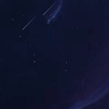
高清直播与
闪电比分模块
1080P/60FPS 超高清赛事画面
0.5秒极速比分弹窗提醒
100+ 全球主流赛事信号源
实时赛况动态图表化展示
皇家马德里 vs 巴塞罗那
曼城 vs 阿森纳