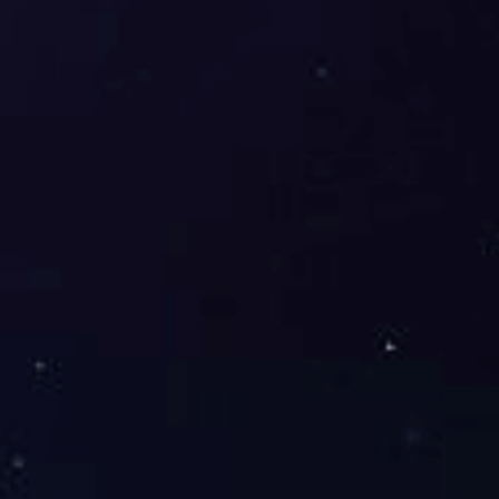
终极版
79
元/月