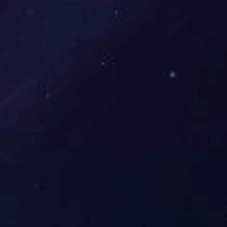
订阅套餐
选择最适合您的观赛服务方案
最受欢迎
球迷版
29
元/月