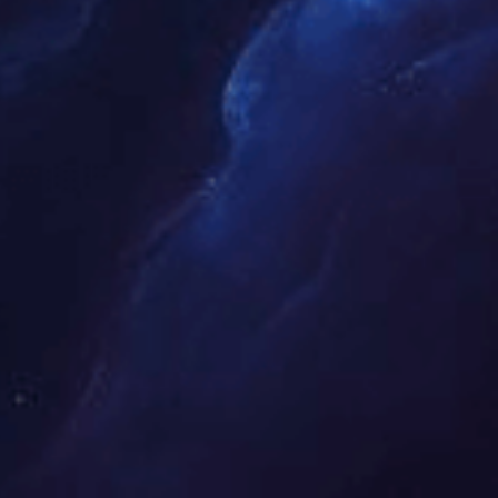
深度数据与历
支持按日期、联赛、球队
专业的xG预期进球模
赛决策提供硬核支撑。
联赛
📈 xG 预期进球
联赛
⚔️ 历史交锋